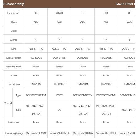
Subassembly
Gavin P200 Se
Dim. (mm)
40
40×40
50
63
80
Case
ABS
ABS
ABS
ABS
ABS
Bezel
Clamp
Y
Y
Y
Y
Y
Lens
ABS & PC
ABS & PC
ABS & PC
ABS & PC
ABS & PC
Dial & Pointer
ALU & ABS
ALU & ABS
ALU&ABS
ALU&ABS
ALU&ABS
Bourdon Tube
Brass
Brass
Brass
Brass
Brass
Socket
Brass
Brass
Brass
Brass
Brass
Installation
LM&CBM
LM&CBM
LM&CBM
LM&CBM
LM&CBM
Type
BSP/BSPT/NPT/M
BSPT
BSP/BSPT/NPT/M
BSP/BSPT/NPT/M
BSP/BSPT/NPT/
Thread
M8
、
M10
、
M12
、
M8
、
M10
、
M12
、
M8
、
M10
、
M12
、
Size
1/8
M20
、
1/4
、
1/2
1/8
、
1/4
1/8
、
1/4
1/8
、
1/4
Movement
Brass
Brass
Brass
Brass
Brass
Measuring Range
Vacuum/0-100MPA
Vacuum/0-100MPA
Vacuum/0-100MPA
Vacuum/0-100MPA
Vacuum/0-100M