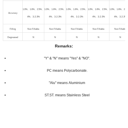
1.0%
、
1.6%
、
2.5%
、
1.0%
、
1.6%
、
2.5%
、
1.0%
、
1.6%
、
2.5%
、
1.0%
、
1.6%
、
2.5%
、
1.0%
、
1.6%
、
2.5
Accuracy
4%
、
3-2-3%
4%
、
3-2-3%
4%
、
3-2-3%
4%
、
3-2-3%
4%
、
3-2-3%
Filling
Non Fillable
Non Fillable
Non Fillable
Non Fillable
Non Fillable
Degreased
N
N
N
N
N
Remarks:
"Y" & "N" means "Yes" & "NO".
PC means Polycarbonate.
"Alu" means Aluminium
ST.ST. means Stainless Steel