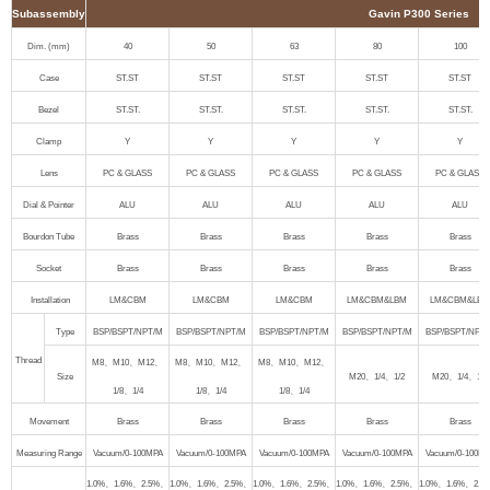
Subassembly
Gavin P300 Series
Dim. (mm)
40
50
63
80
100
Case
ST.ST
ST.ST
ST.ST
ST.ST
ST.ST
Bezel
ST.ST.
ST.ST.
ST.ST.
ST.ST.
ST.ST.
Clamp
Y
Y
Y
Y
Y
Lens
PC & GLASS
PC & GLASS
PC & GLASS
PC & GLASS
PC & GLASS
Dial & Pointer
ALU
ALU
ALU
ALU
ALU
Bourdon Tube
Brass
Brass
Brass
Brass
Brass
Socket
Brass
Brass
Brass
Brass
Brass
Installation
LM&CBM
LM&CBM
LM&CBM
LM&CBM&LBM
LM&CBM&LBM
Type
BSP/BSPT/NPT/M
BSP/BSPT/NPT/M
BSP/BSPT/NPT/M
BSP/BSPT/NPT/M
BSP/BSPT/NPT/
Thread
M8
、
M10
、
M12
、
M8
、
M10
、
M12
、
M8
、
M10
、
M12
、
Size
M20
、
1/4
、
1/2
M20
、
1/4
、
1/2
1/8
、
1/4
1/8
、
1/4
1/8
、
1/4
Movement
Brass
Brass
Brass
Brass
Brass
Measuring Range
Vacuum/0-100MPA
Vacuum/0-100MPA
Vacuum/0-100MPA
Vacuum/0-100MPA
Vacuum/0-100M
1.0%
、
1.6%
、
2.5%
、
1.0%
、
1.6%
、
2.5%
、
1.0%
、
1.6%
、
2.5%
、
1.0%
、
1.6%
、
2.5%
、
1.0%
、
1.6%
、
2.5