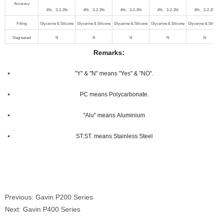
Accuracy
4%
、
3-2-3%
4%
、
3-2-3%
4%
、
3-2-3%
4%
、
3-2-3%
4%
、
3-2-3%
Filling
Glycerine & Silicone
Glycerine & Silicone
Glycerine & Silicone
Glycerine & Silicone
Glycerine & Silic
Degreased
N
N
N
N
N
Remarks:
"Y" & "N" means "Yes" & "NO".
PC means Polycarbonate.
"Alu" means Aluminium
ST.ST. means Stainless Steel
Previous: Gavin P200 Series
Next: Gavin P400 Series